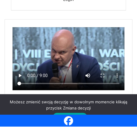
Możesz zmienić swoją decyzję w dowolnym momencie klikają
przycisk Zmiana decyzji
Impressum
Datenschutzerklärung
Zmiana decyzji
Poland Business Center World
| Projekt i realizacja
Galazka Barbara