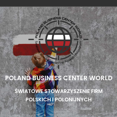
Przejdź
do
treści
POLAND BUSINESS CENTER WORLD
ŚWIATOWE STOWARZYSZENIE FIRM
POLSKICH I POLONIJNYCH