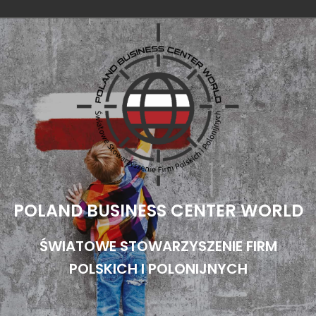
Przejdź
do
treści
POLAND BUSINESS CENTER WORLD
ŚWIATOWE STOWARZYSZENIE FIRM
POLSKICH I POLONIJNYCH