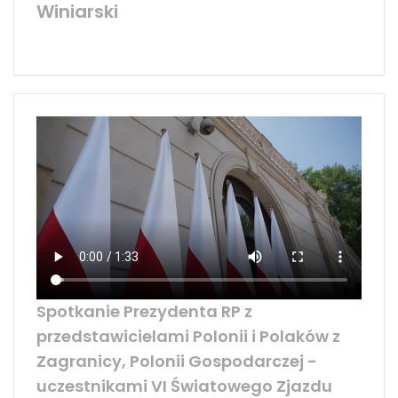
Winiarski
Spotkanie Prezydenta RP z
przedstawicielami Polonii i Polaków z
Zagranicy, Polonii Gospodarczej -
uczestnikami VI Światowego Zjazdu