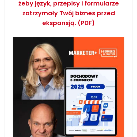
żeby język, przepisy i formularze
zatrzymały Twój biznes przed
ekspansją. (PDF)