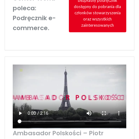
bezpłatny podręcznik
poleca:
dostępny do pobrania dla
członków stowarzyszenia
Podręcznik e-
oraz wszystkich
zainteresowanych
commerce.
Ambasador Polskości – Piotr