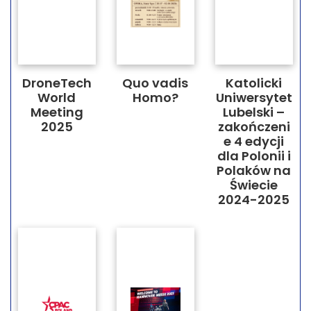
DroneTech
Quo vadis
Katolicki
World
Homo?
Uniwersytet
Meeting
Lubelski –
2025
zakończeni
e 4 edycji
dla Polonii i
Polaków na
Świecie
2024-2025​