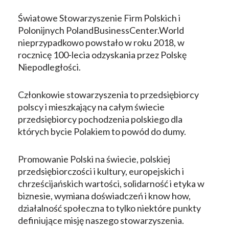
Światowe Stowarzyszenie Firm Polskich i
Polonijnych PolandBusinessCenter.World
nieprzypadkowo powstało w roku 2018, w
rocznicę 100-lecia odzyskania przez Polskę
Niepodległości.
Członkowie stowarzyszenia to przedsiębiorcy
polscy i mieszkający na całym świecie
przedsiębiorcy pochodzenia polskiego dla
których bycie Polakiem to powód do dumy.
Promowanie Polski na świecie, polskiej
przedsiębiorczości i kultury, europejskich i
chrześcijańskich wartości, solidarność i etyka w
biznesie, wymiana doświadczeń i know how,
działalność społeczna to tylko niektóre punkty
definiujące misję naszego stowarzyszenia.