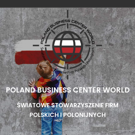
Przejdź
do
treści
POLAND BUSINESS CENTER WORLD
ŚWIATOWE STOWARZYSZENIE FIRM
POLSKICH I POLONIJNYCH