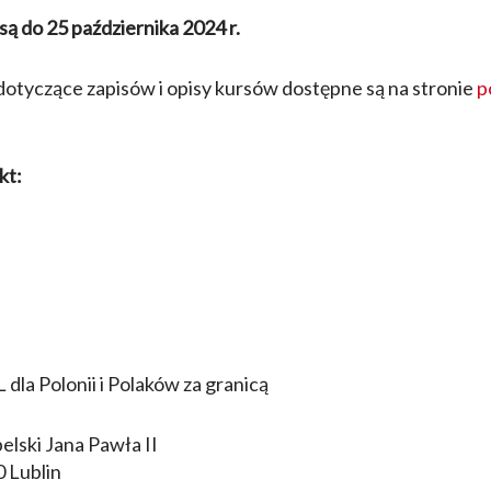
ą do 25 października 2024 r.
otyczące zapisów i opisy kursów dostępne są na stronie
p
kt:
dla Polonii i Polaków za granicą
elski Jana Pawła II
0 Lublin