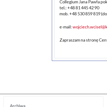
Collegium Jana Pawła pok
tel.: +48 81 445 42 90
mob. +48 530 859 819 (d
e-mail:
wojciech.wcisel@k
Zapraszam na stronę Ce
Archiwa