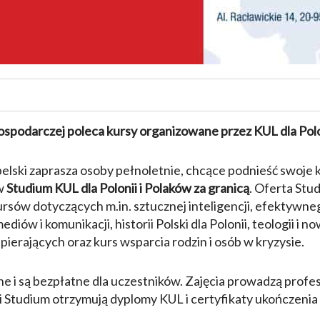
ospodarczej poleca kursy organizowane przez KUL dla Polon
belski zaprasza osoby pełnoletnie, chcące podnieść swoje 
 w
Studium KUL dla Polonii i Polaków za granicą
. Oferta Stud
rsów dotyczących m.in. sztucznej inteligencji, efektywne
diów i komunikacji, historii Polski dla Polonii, teologii i n
pierających oraz kurs wsparcia rodzin i osób w kryzysie.
ne i są bezpłatne dla uczestników. Zajęcia prowadzą prof
 Studium otrzymują dyplomy KUL i certyfikaty ukończenia