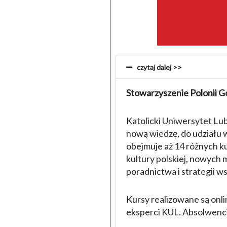
czytaj dalej >>
Stowarzyszenie Polonii G
Katolicki Uniwersytet Lu
nową wiedzę, do udziału
obejmuje aż 14 różnych ku
kultury polskiej, nowych me
poradnictwa i strategii ws
Kursy realizowane są onli
eksperci KUL. Absolwenci