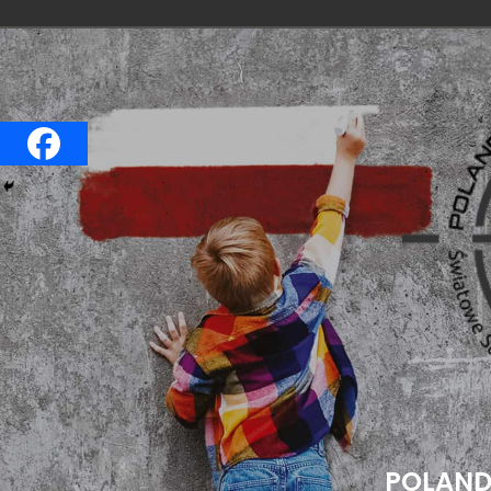
Przejdź
do
treści
POLAND