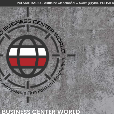
POLSKIE RADIO – Aktualne wiadomości w twoim języku / POLISH RA
 BUSINESS CENTER WORLD