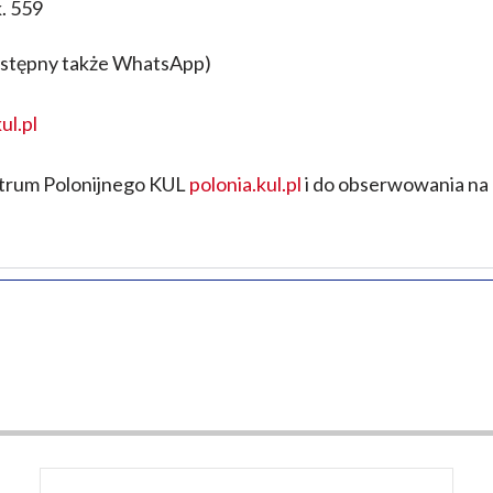
. 559
ostępny także WhatsApp)
ul.pl
ntrum
Polonijnego KUL
polonia.kul.pl
i do obserwowania na