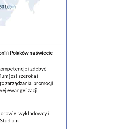
ii i Polaków na świecie
kompetencje i zdobyć
ium jest szeroka i
go zarządzania, promocji
owej ewangelizacji,
esorowie, wykładowcy i
 Studium.