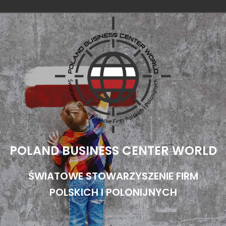
Przejdź
do
treści
POLAND BUSINESS CENTER WORLD
ŚWIATOWE STOWARZYSZENIE FIRM
POLSKICH I POLONIJNYCH