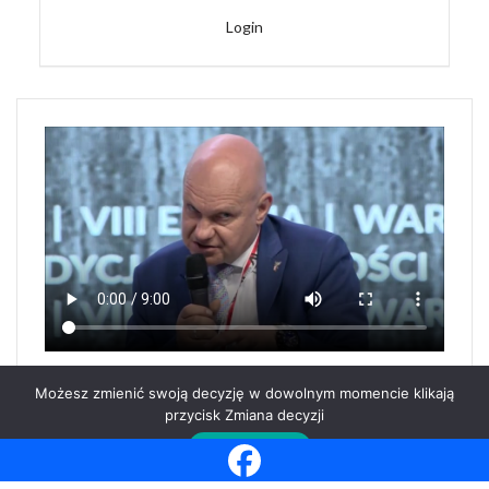
Login
Możesz zmienić swoją decyzję w dowolnym momencie klikają
przycisk Zmiana decyzji
Impressum
Datenschutzerklärung
Zmiana decyzji
Poland Business Center World
| Projekt i realizacja
Galazka Barbara