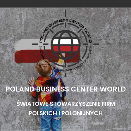
Przejdź
do
treści
POLAND BUSINESS CENTER WORLD
ŚWIATOWE STOWARZYSZENIE FIRM
POLSKICH I POLONIJNYCH