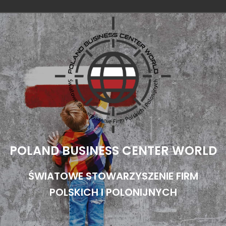
Przejdź
do
treści
POLAND BUSINESS CENTER WORLD
ŚWIATOWE STOWARZYSZENIE FIRM
POLSKICH I POLONIJNYCH