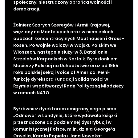
społeczny, niestrudzony obrońca wolności i
demokracji.
Żołnierz Szarych Szeregów i Armii Krajowej,
więziony na Montelupich oraz w niemieckich
obozach koncentracyjnych Mauthausen i Gross-
Rosen. Po wojnie walczył w Wojsku Polskim we
Włoszech, następnie służył w 3. Batalionie
Strzelców Karpackich w Norfolk. Był członkiem
Macierzy Polskiej na Uchodźstwie oraz od 1955
roku polskiej sekcji Voice of America. Pełnił
funkcję dyrektora Fundacji Solidarności w
Rzymie i współtworzył Radę Polityczną Młodzieży
w ramach NATO.
Był również dyrektorem emigracyjnego pisma
„Odnowa” w Londynie, które wydawało książki
przeznaczone do podziemnej dystrybucji w
komunistycznej Polsce, m.in. dzieła George’a
Orwella, Karola Popiela i Jana Nowaka-