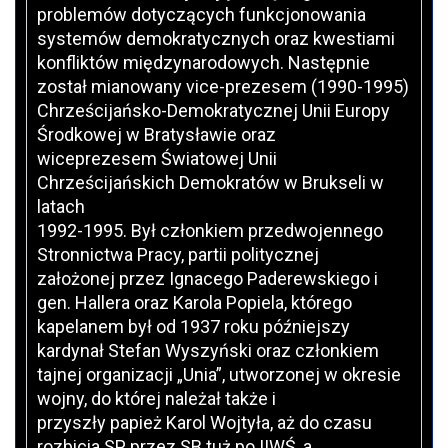
problemów dotyczących funkcjonowania
systemów demokratycznych oraz kwestiami
konfliktów międzynarodowych. Następnie
został mianowany vice-prezesem (1990-1995)
Chrześcijańsko-Demokratycznej Unii Europy
Środkowej w Bratysławie oraz
wiceprezesem Światowej Unii
Chrześcijańskich Demokratów w Brukseli w
latach
1992-1995. Był członkiem przedwojennego
Stronnictwa Pracy, partii politycznej
założonej przez Ignacego Paderewskiego i
gen. Hallera oraz Karola Popiela, którego
kapelanem był od 1937 roku późniejszy
kardynał Stefan Wyszyński oraz członkiem
tajnej organizacji „Unia”, utworzonej w okresie
wojny, do której należał także i
przyszły papież Karol Wojtyła, aż do czasu
rozbicia SP przez SB tuż po IIWŚ, a