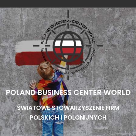
Przejdź
do
treści
POLAND BUSINESS CENTER WORLD
ŚWIATOWE STOWARZYSZENIE FIRM
POLSKICH I POLONIJNYCH