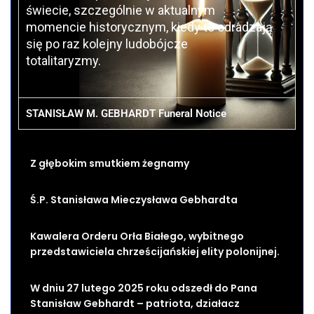
świecie, szczególnie w aktualnym
momencie historycznym, kiedy to odradzają
się po raz kolejny ludobójcze
totalitaryzmy.
STANISŁAW M. GEBHARDT Funeral Notice
Z głębokim smutkiem żegnamy
Ś.P. Stanisława Mieczysława Gebhardta
Kawalera Orderu Orła Białego, wybitnego
przedstawiciela chrześcijańskiej elity polonijnej.
W dniu 27 lutego 2025 roku odszedł do Pana
Stanisław Gebhardt – patriota, działacz