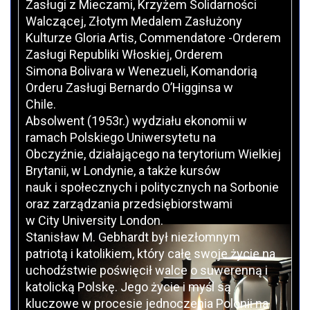
Zasługi z Mieczami, Krzyżem Solidarności
Walczącej, Złotym Medalem Zasłużony
Kulturze Gloria Artis, Commendatore -Orderem
Zasługi Republiki Włoskiej, Orderem
Simona Bolivara w Wenezueli, Komandorią
Orderu Zasługi Bernardo O’Higginsa w
Chile.
Absolwent (1953r.) wydziału ekonomii w
ramach Polskiego Uniwersytetu na
Obczyźnie, działającego na terytorium Wielkiej
Brytanii, w Londynie, a także kursów
nauk i społecznych i politycznych na Sorbonie
oraz zarządzania przedsiębiorstwami
w City University London.
Stanisław M. Gebhardt był niezłomnym
patriotą i katolikiem, który całe swoje życie na
uchodźstwie poświęcił walce o suwerenną i
katolicką Polskę. Jego życie i myśl są
kluczowe w procesie jednoczenia Polonii na