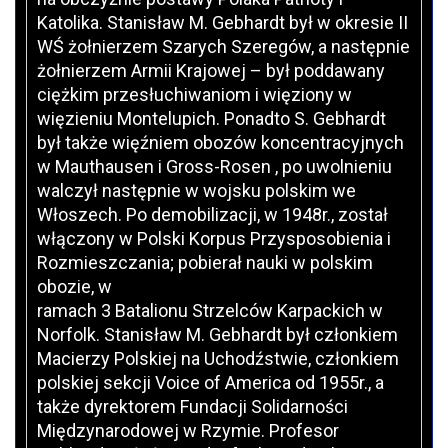
Katolika. Stanisław M. Gebhardt był w okresie II
WŚ żołnierzem Szarych Szeregów, a następnie
żołnierzem Armii Krajowej – był poddawany
ciężkim przesłuchiwaniom i więziony w
więzieniu Montelupich. Ponadto S. Gebhardt
był także więźniem obozów koncentracyjnych
w Mauthausen i Gross-Rosen , po uwolnieniu
walczył następnie w wojsku polskim we
Włoszech. Po demobilizacji, w 1948r., został
włączony w Polski Korpus Przysposobienia i
Rozmieszczania; pobierał nauki w polskim
obozie, w
ramach 3 Batalionu Strzelców Karpackich w
Norfolk. Stanisław M. Gebhardt był członkiem
Macierzy Polskiej na Uchodźstwie, członkiem
polskiej sekcji Voice of America od 1955r., a
także dyrektorem Fundacji Solidarności
Międzynarodowej w Rzymie. Profesor